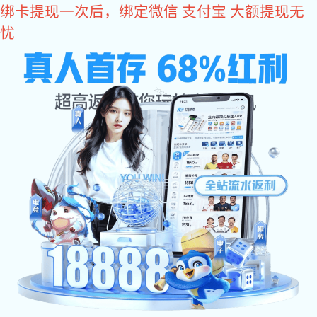
新航娱乐
19年汽车制造产业气动工具供应商
400-830-1980
打磨工具
砂纸机
进口风批
气动扳手