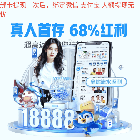
新航娱乐
19年汽车制造产业气动工具供应商
400-830-1980
打磨工具
砂纸机
进口风批
气动扳手