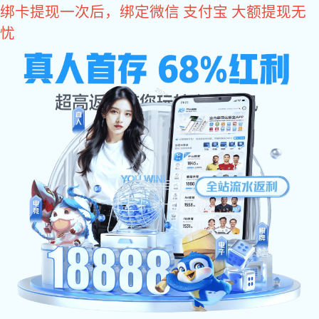
新航娱乐
19年汽车制造产业气动工具供应商
400-830-1980
打磨工具
砂纸机
进口风批
气动扳手