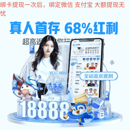
新航娱乐
19年汽车制造产业气动工具供应商
400-830-1980
打磨工具
砂纸机
进口风批
气动扳手