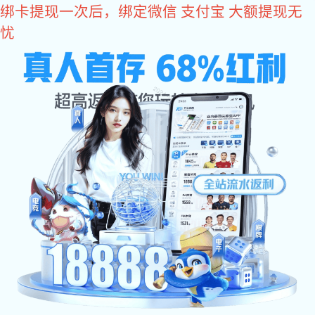
新航娱乐
19年汽车制造产业气动工具供应商
400-830-1980
打磨工具
砂纸机
进口风批
气动扳手