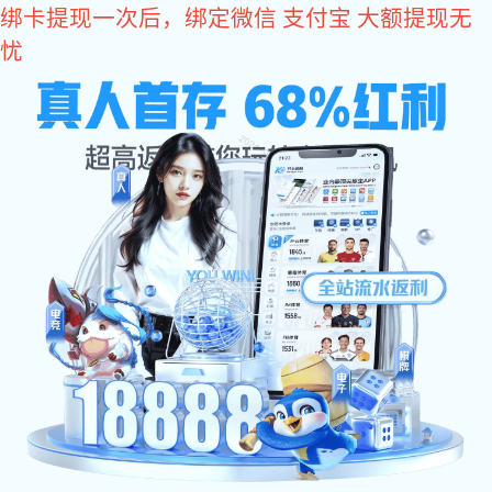
新航娱乐
19年汽车制造产业气动工具供应商
400-830-1980
打磨工具
砂纸机
进口风批
气动扳手