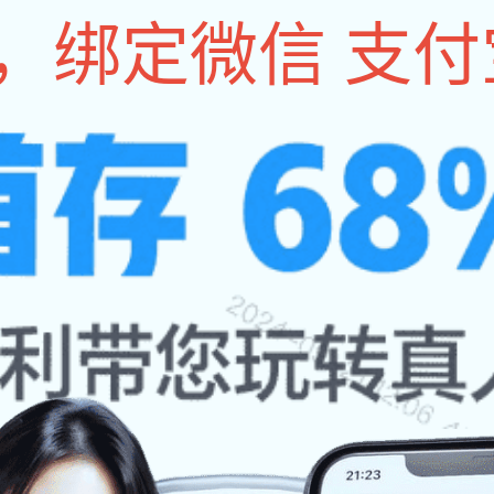
东莞市新航娱乐-科技赋能场景,让娱乐更有趣! - pgxh
19年汽车制造产业气动工具供应商
专业提供低成本高效率气动工具应用解决方案
砂纸机
气动打磨机
新航娱乐:BOOXT产品中心
气动工具常见
|
|
|
|
批
气动螺丝刀多少钱
新航娱乐:气动螺丝刀加什么油
气动螺丝刀
全自动螺