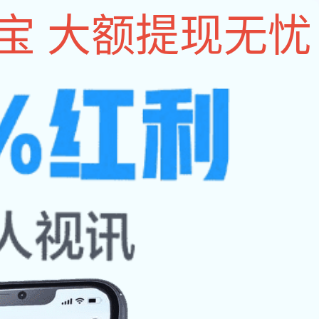
收藏本站
|
常见问题
问题
新航娱乐 的优势
|
丝刀