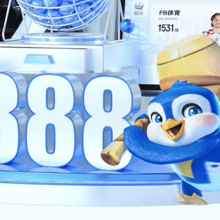
：
航娱乐
 = _hmt || []; (function() { var hm = document.createElement("script"); hm.src = "
dd6dc7b9a90aeb1f51e218aa6"; var s = document.getElementsByTagName("script")[0
娱乐-「代理注册直营平台登录」 - pgxh
HOME-新航(娱乐)平台-官方授权注册服务中
娱乐更有趣 - pgxh
欧陆娱乐平台-科技赋能场景,让娱乐更有趣 - pgol
欧陆娱乐 - 
 2012年上海国际五金展