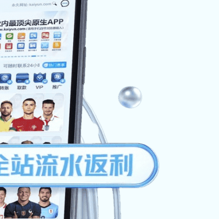
点击：2998次